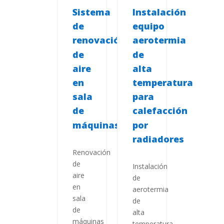
Sistema
Instalación
de
equipo
renovación
aerotermia
de
de
aire
alta
en
temperatura
sala
para
de
calefacción
máquinas
por
radiadores
Renovación
de
Instalación
aire
de
en
aerotermia
sala
de
de
alta
máquinas
temperatura