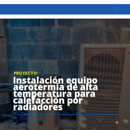
PROYECTO:
Instalación equipo
aerotermia de alta
temperatura para
calefacción por
radiadores