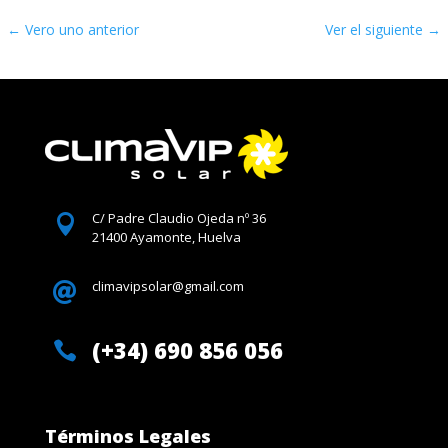
←
Vero uno anterior
Ver el siguiente
→
C/ Padre Claudio Ojeda nº 36

21400 Ayamonte, Huelva
climavipsolar@gmail.com

(+34) 690 856 056

Términos Legales