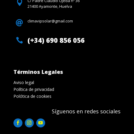
C/ Padre Claudio Ojeda nº 36

21400 Ayamonte, Huelva
climavipsolar@gmail.com

(+34) 690 856 056

Términos Legales
Aviso legal
Política de privacidad
Polótica de cookies
Síguenos en redes sociales